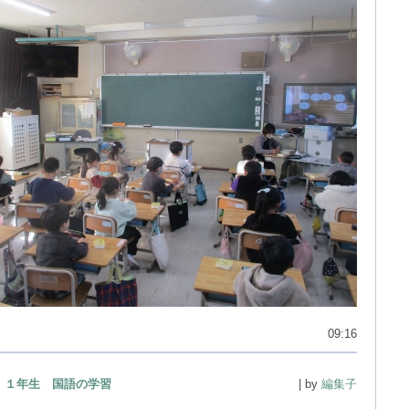
09:16
１年生 国語の学習
| by
編集子