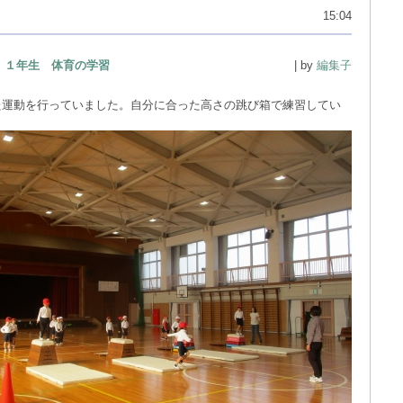
15:04
１年生 体育の学習
| by
編集子
た運動を行っていました。自分に合った高さの跳び箱で練習してい