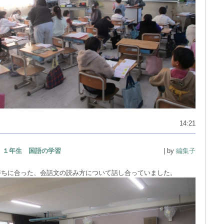
14:21
１年生 国語の学習
| by
編集子
持ちに合った、会話文の読み方について話し合っていました。