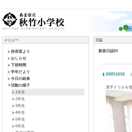
メニュー
日誌
新規日誌65
校長室より
おしらせ
下校時間
学年だより
2025/12/22
今日の給食
活動の様子
漢字ドリルを
1年生
2年生
3年生
4年生
5年生
6年生