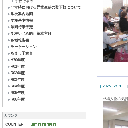
学校行事等
非常時における児童生徒の登下校について
学校案内地図
学校基本情報
年間行事予定
学校いじめ防止基本方針
各種報告書
ラーケーション
あまっ子宣言
H30年度
R01年度
R02年度
R03年度
R04年度
2025/12/19
R05年度
登場人物の気
R06年度
カウンタ
COUNTER