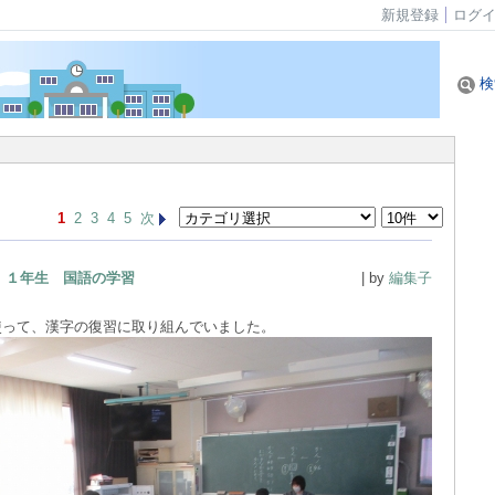
新規登録
ログ
検
1
2
3
4
5
次
１年生 国語の学習
| by
編集子
使って、漢字の復習に取り組んでいました。