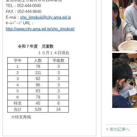
TEL：052-444-0040
FAX：052-444-9640
E-mai：
sho_jimokuji@city.ama.ed.jp
ﾎｰﾑﾍﾟｰｼﾞURL：
http://www.city.ama.ed.jp/sho_jimokuji/
令和７年度 児童数
１０月１４日現在
学年
人数
学級数
１
78
3
２
111
3
３
82
3
４
96
3
５
83
3
６
79
3
特支
40
6
合計
529
24
※特支再掲
< 前の記事へ