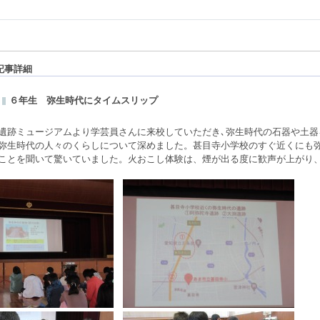
記事詳細
６年生 弥生時代にタイムスリップ
跡ミュージアムより学芸員さんに来校していただき､弥生時代の石器や土器
弥生時代の人々のくらしについて深めました。甚目寺小学校のすぐ近くにも
ことを聞いて驚いていました。火おこし体験は、煙が出る度に歓声が上がり