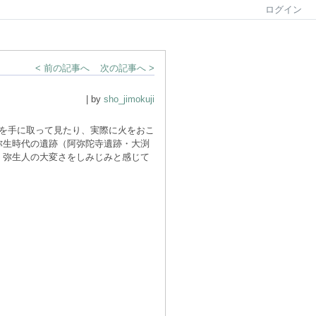
ログイン
< 前の記事へ
次の記事へ >
| by
sho_jimokuji
を手に取って見たり、実際に火をおこ
弥生時代の遺跡（阿弥陀寺遺跡・大渕
、弥生人の大変さをしみじみと感じて