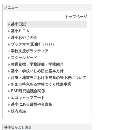
メニュー
トップページ
甚小日記
甚小ＰＴＡ
甚小おやじの会
ブックママ(図書ﾎﾞﾗﾝﾃｨｱ)
学校支援ボランティア
スクールガード
教育目標・学校評価・学校紹介
甚小 学校いじめ防止基本方針
台風・地震等における児童の登下校について
あま市特色ある学校づくり推進事業
ESD研究協議会関係
エコキャップアート
甚小にある目標や合言葉
校内点描
甚小なかよし宣言