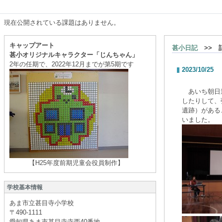
現在公開されている課題はありません。
キャップアート
甚小日記
>> 
甚小オリジナルキャラクター「じんちゃん」
2年の任期で、2022年12月までが第5期です
2023/10/25
あいち朝日遺
したりして、
遺跡）がある
いました。
【H25年度前期児童会役員制作】
学校基本情報
あま市立甚目寺小学校
〒490-1111
愛知県あま市甚目寺寺西40番地