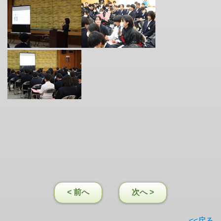
< 前へ
次へ >
<<戻る