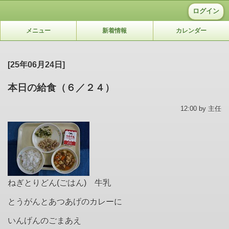
ログイン
メニュー
新着情報
カレンダー
[25年06月24日]
本日の給食（６／２４）
12:00 by 主任
ねぎとりどん
(
ごはん
)
牛乳
とうがんとあつあげのカレーに
いんげんのごまあえ