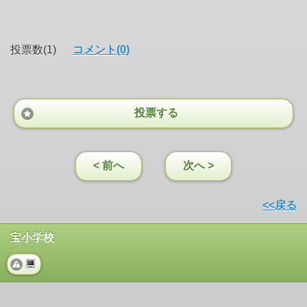
投票数(1)
コメント(0)
投票する
< 前へ
次へ >
<<戻る
宝小学校