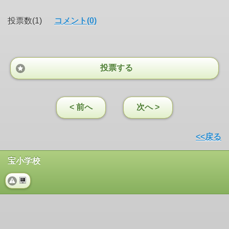
投票数(1)
コメント(0)
投票する
< 前へ
次へ >
<<戻る
宝小学校