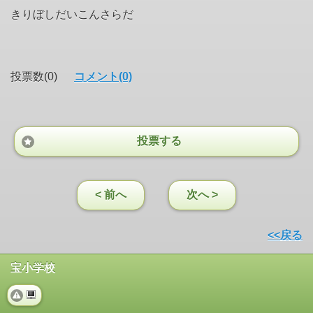
きりぼしだいこんさらだ
投票数(0)
コメント(0)
投票する
< 前へ
次へ >
<<戻る
宝小学校