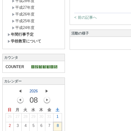
平成28年度
平成27年度
平成26年度
< 前の記事へ
平成25年度
平成24年度
活動の様子
年間行事予定
学校教育について
カウンタ
COUNTER
カレンダー
2026
08
日
月
火
水
木
金
土
26
27
28
29
30
31
1
2
3
4
5
6
7
8