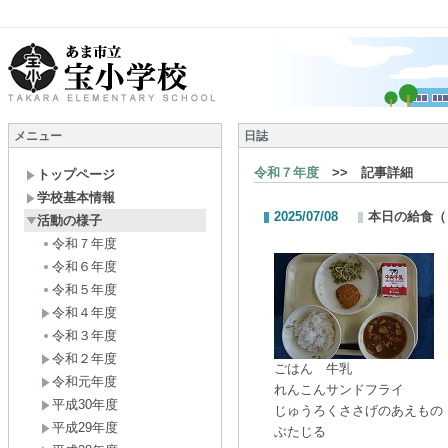
メニュー
日誌
令和７年度
>> 記事詳細
トップページ
学校基本情報
2025/07/08
本日の給食（
活動の様子
令和７年度
令和６年度
令和５年度
令和４年度
令和３年度
令和２年度
ごはん 牛乳
令和元年度
れんこんサンドフライ
平成30年度
じゅうろくささげのあえもの
平成29年度
ぶたじる