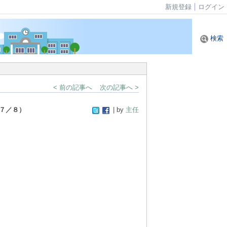
新規登録
ログイン
検索
< 前の記事へ
次の記事へ >
７／８）
| by
主任