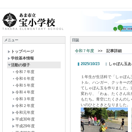
メニュー
日誌
令和７年度
>> 記事詳細
トップページ
学校基本情報
2025/10/23
しゃぼん玉あ
活動の様子
令和７年度
１年生が生活科で「しゃぼん
令和６年度
トル、ハンガー、クッキーの
令和５年度
てしゃぼん玉を作りました。
令和４年度
変わり、「わぁ、たくさん出
令和３年度
もたち。青空にたくさんのし
いのひとときとなりました。
令和２年度
令和元年度
平成30年度
平成29年度