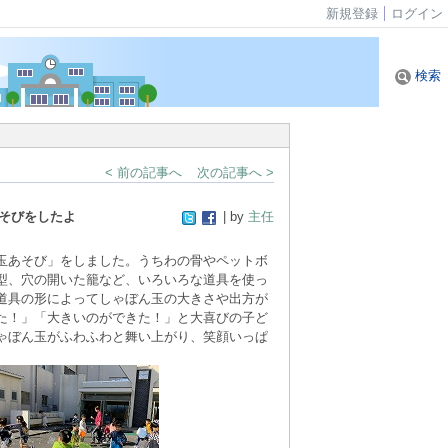
新規登録
ログイン
検索
< 前の記事へ
次の記事へ >
そびをしたよ
| by
主任
玉あそび」をしました。うちわの骨やペットボ
型、穴の開いた籠など、いろいろな道具を使っ
道具の形によってしゃぼん玉の大きさや出方が
た！」「大きいのができた！」と大喜びの子ど
ゃぼん玉がふわふわと舞い上がり、笑顔いっぱ