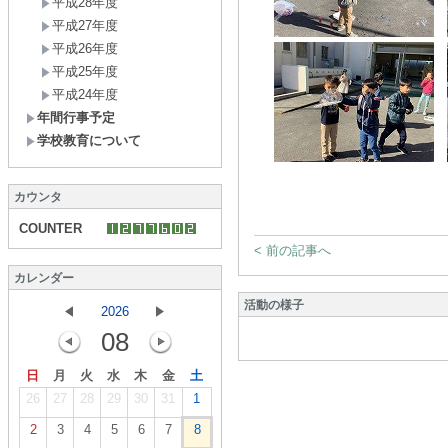
平成28年度
平成27年度
平成26年度
平成25年度
平成24年度
年間行事予定
学校教育について
カウンタ
COUNTER
< 前の記事へ
カレンダー
活動の様子
2026
08
日
月
火
水
木
金
土
26
27
28
29
30
31
1
2
3
4
5
6
7
8