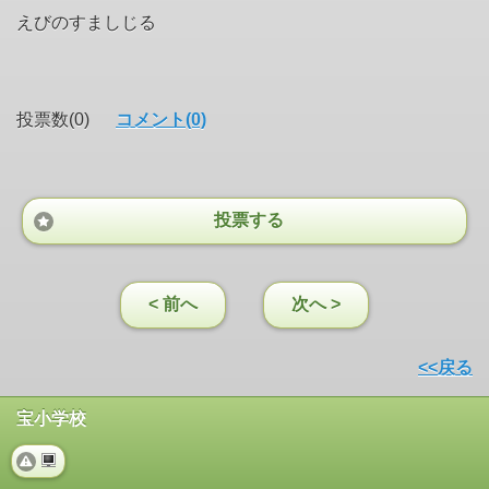
えびのすましじる
投票数(0)
コメント(0)
投票する
< 前へ
次へ >
<<戻る
宝小学校