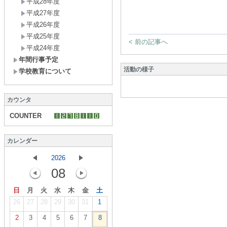
平成28年度
平成27年度
平成26年度
平成25年度
< 前の記事へ
平成24年度
年間行事予定
活動の様子
学校教育について
カウンタ
COUNTER
カレンダー
2026
08
日
月
火
水
木
金
土
26
27
28
29
30
31
1
2
3
4
5
6
7
8