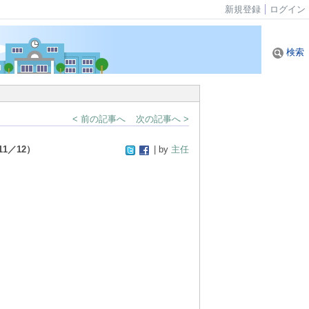
新規登録
ログイン
検索
< 前の記事へ
次の記事へ >
1／12）
| by
主任