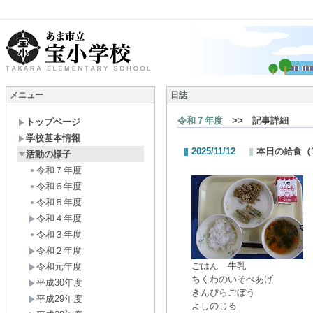
メニュー
日誌
令和７年度
>> 記事詳細
トップページ
学校基本情報
2025/11/12
本日の給食（1
活動の様子
令和７年度
令和６年度
令和５年度
令和４年度
令和３年度
令和２年度
ごはん 牛乳
令和元年度
ちくわのいそべあげ
平成30年度
きんぴらごぼう
平成29年度
よしのじる