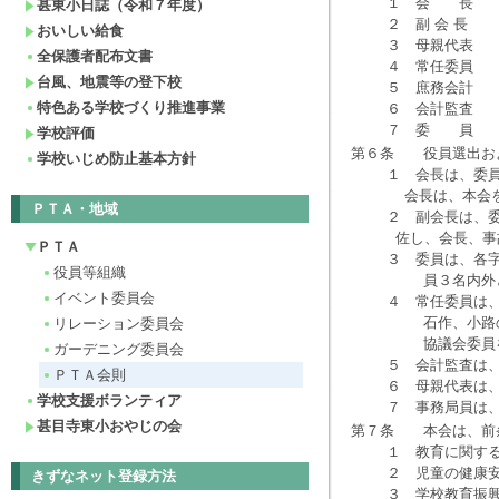
１ 会 長
甚東小日誌（令和７年度）
２ 副 会 長 
おいしい給食
３ 母親代
全保護者配布文書
４ 常任委員
台風、地震等の登下校
５ 庶務会計 
特色ある学校づくり推進事業
６ 会計監査
７ 委 員 
学校評価
第６条 役員選出お
学校いじめ防止基本方針
１ 会長は、委員会
会長は、本会を代
ＰＴＡ・地域
２ 副会長は、委員
佐し、会長、事故
ＰＴＡ
３ 委員は、各字委
役員等組織
員３名内外と
イベント委員会
４ 常任委員は、栄
石作、小路のブロ
リレーション委員会
協議会委員を
ガーデニング委員会
５ 会計監査は、委
ＰＴＡ会則
６ 母親代表は、委
学校支援ボランティア
７ 事務局員は、委
甚目寺東小おやじの会
第７条 本会は、前
１ 教育に関する
２ 児童の健康安
きずなネット登録方法
３ 学校教育振興