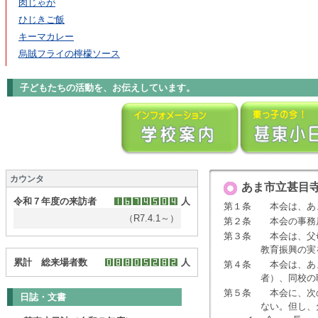
肉じゃが
ひじきご飯
キーマカレー
烏賊フライの檸檬ソース
子どもたちの活動を、お伝えしています。
カウンタ
あま市立甚目
令和７年度の来訪者
人
第１条 本会は、あ
（R7.4.1～）
第２条 本会の事務
第３条 本会は、父
教育振興の実をあ
累計 総来場者数
人
第４条 本会は、あ
者）、同校の職員及
第５条 本会に、次
日誌・文書
ない。但し、欠員