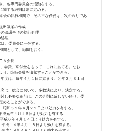
各専門委員会の活動をする。
る細則は別に定める。
本会の執行機関で、その主な任務は、次の通りであ
出議案の作成
決議事項の執行処理
処理
、委員会に一任する。
機関として、顧問をおく。
Ａ会長
は、会費、寄付金をもって、これにあてる。なお、
、臨時会費を徴収することができる。
年度は、毎年４月１日に始まり、翌年３月３１日
廃は、総会において、多数決により、決定する。
関し必要な細則は、この会則に反しない限り、委
ることができる。
昭和５１年４月２１日より効力を有する。
平成元年４月１８日より効力を有する。
平成６年４月１４日より効力を有する。
平成１４年４月１８日より効力を有する。
平成１９年４月１９日より効力を有する。