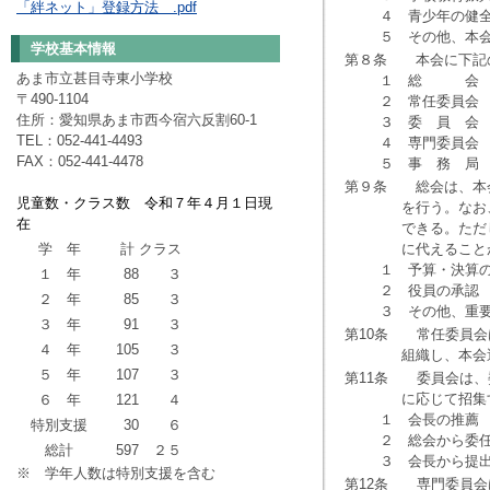
「絆ネット」登録方法 .pdf
４ 青少年の健全
５ その他、本会の
学校基本情報
第８条 本会に下記
あま市立甚目寺東小学校
１ 総 会
〒490-1104
２ 常任委員会
住所：愛知県あま市西今宿六反割60-1
３ 委 員 会
TEL：052-441-4493
４ 専門委員会
FAX：052-441-4478
５ 事 務 局
第９条 総会は、本
児童数・クラス数 令和７年４月１日現
を行う。なお、委
在
できる。ただし、
学 年
計
クラス
に代えることが
１ 予算・決算の
１ 年
88
３
２ 役員の承認
２ 年
85
３
３ その他、重要
３ 年
91
３
第10条 常任委員会
４ 年
105
３
組織し、本会運営
５ 年
107
３
第11条 委員会は、
に応じて招集する
６ 年
121
４
１ 会長の推薦
特別支援
30
６
２ 総会から委任
総計
597
２５
３ 会長から提出
※ 学年人数は特別支援を含む
第12条 専門委員会