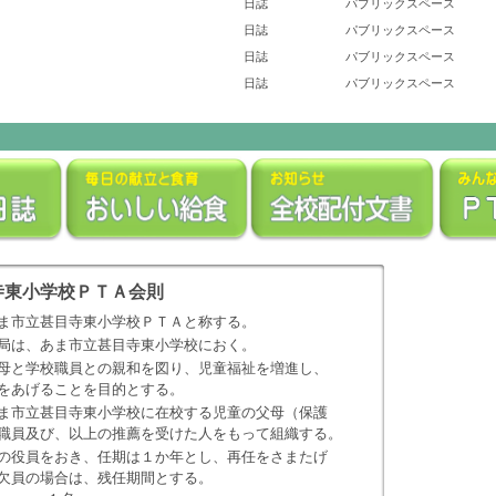
日誌
パブリックスペース
日誌
パブリックスペース
日誌
パブリックスペース
日誌
パブリックスペース
寺東小学校ＰＴＡ会則
ま市立甚目寺東小学校ＰＴＡと称する。
局は、あま市立甚目寺東小学校におく。
母と学校職員との親和を図り、児童福祉を増進し、
げることを目的とする。
ま市立甚目寺東小学校に在校する児童の父母（保護
び、以上の推薦を受けた人をもって組織する。
の役員をおき、任期は１か年とし、再任をさまたげ
の場合は、残任期間とする。