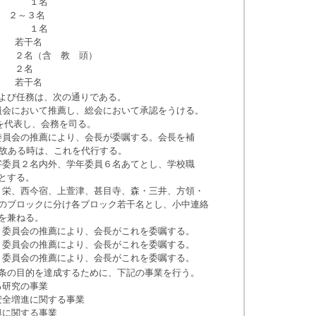
 １名
２～３名
表 １名
 若干名
２名（含 教 頭）
 ２名
若干名
よび任務は、次の通りである。
において推薦し、総会において承認をうける。
表し、会務を司る。
会の推薦により、会長が委嘱する。会長を補
ある時は、これを代行する。
員２名内外、学年委員６名あてとし、学校職
する。
、西今宿、上萱津、甚目寺、森・三井、方領・
ックに分け各ブロック若干名とし、小中連絡
兼ねる。
員会の推薦により、会長がこれを委嘱する。
員会の推薦により、会長がこれを委嘱する。
員会の推薦により、会長がこれを委嘱する。
条の目的を達成するために、下記の事業を行う。
研究の事業
全増進に関する事業
に関する事業