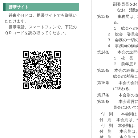
副委員長をおき、
携帯サイト
なお、活動に関す
甚東小ＨＰは、携帯サイトでも御覧い
第13条 事務局は、
ただけます。
る。
携帯電話、スマートフォンで、下記の
１ 総会への提
ＱＲコードを読み取ってください。
２ 総会・委員会の
３ 会務の一切の
４ 事務局の構成は
第14条 本会の諮問
１ 校 長
２ 前年度ＰＴ
第15条 本会の経費
総会の決議により
第16条 本会の会計
に終わる。
第17条 本会則の改
第18条 本会運営に
員会において定め
付 則 本会則は、
付 則 本会則は、
付 則 本会則は、
付 則 本会則は、
付 則 本会則は、