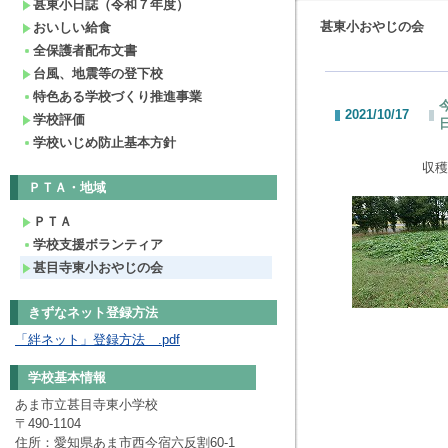
甚東小日誌（令和７年度）
甚東小おやじの会
おいしい給食
全保護者配布文書
台風、地震等の登下校
特色ある学校づくり推進事業
2021/10/17
学校評価
学校いじめ防止基本方針
収穫
ＰＴＡ・地域
ＰＴＡ
学校支援ボランティア
甚目寺東小おやじの会
きずなネット登録方法
「絆ネット」登録方法 .pdf
学校基本情報
あま市立甚目寺東小学校
〒490-1104
住所：愛知県あま市西今宿六反割60-1