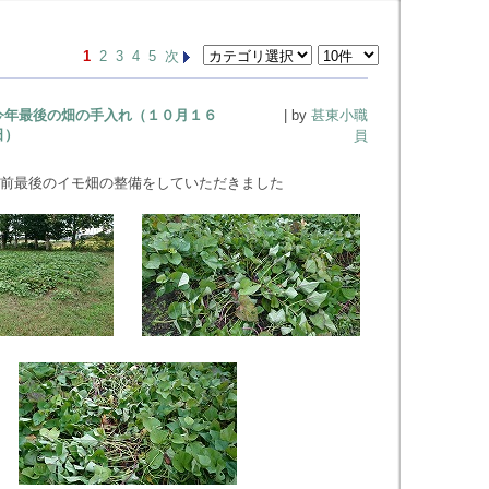
1
2
3
4
5
次
今年最後の畑の手入れ（１０月１６
| by
甚東小職
日）
員
前最後のイモ畑の整備をしていただきました