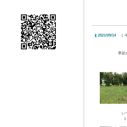
2021/09/14
季節
い
１