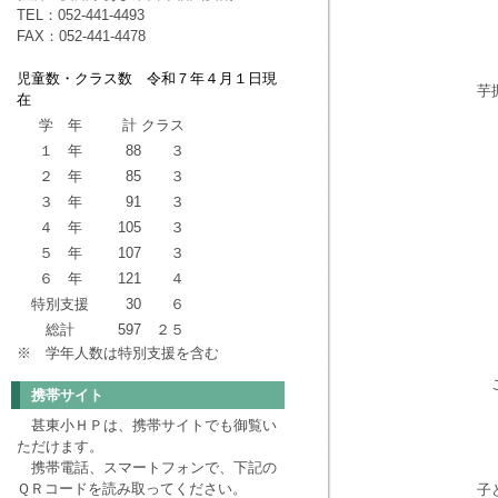
TEL：052-441-4493
FAX：052-441-4478
児童数・クラス数 令和７年４月１日現
芋
在
学 年
計
クラス
１ 年
88
３
２ 年
85
３
３ 年
91
３
４ 年
105
３
５ 年
107
３
６ 年
121
４
特別支援
30
６
総計
597
２５
※ 学年人数は特別支援を含む
携帯サイト
甚東小ＨＰは、携帯サイトでも御覧い
ただけます。
携帯電話、スマートフォンで、下記の
ＱＲコードを読み取ってください。
子