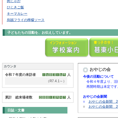
肉じゃが
ひじきご飯
キーマカレー
烏賊フライの檸檬ソース
子どもたちの活動を、お伝えしています。
カウンタ
おやじの会
令和７年度の来訪者
人
今後の活動について
（R7.4.1～）
令和４年度より、活
再開時期は未定です
おやじの会新聞
累計 総来場者数
人
○
おやじの会新聞 201
○
おやじの会新聞 201
日誌・文書