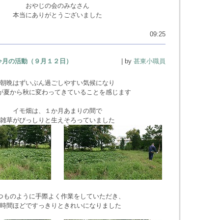
おやじの会のみなさん
本当にありがとうございました
09:25
今月の活動（９月１２日）
| by
甚東小職員
朝晩はずいぶん過ごしやすい気候になり
が夏から秋に変わってきていることを感じます
イモ畑は、１か月あまりの間で
雑草がびっしりと生えそろっていました
つものように手際よく作業をしていただき、
時間ほどですっきりときれいになりました