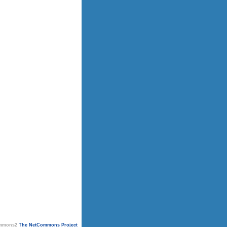
ommons2
The NetCommons Project