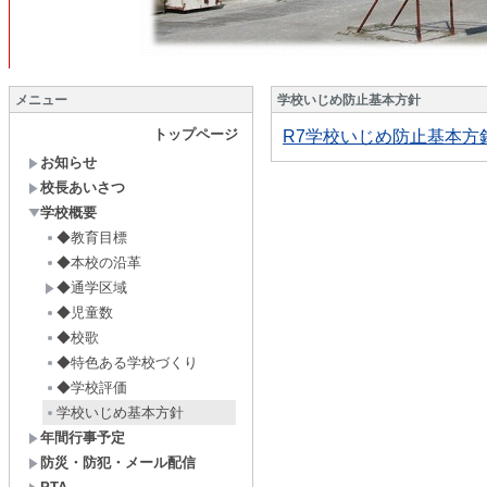
メニュー
学校いじめ防止基本方針
トップページ
R7学校いじめ防止基本方針
お知らせ
校長あいさつ
学校概要
◆教育目標
◆本校の沿革
◆通学区域
◆児童数
◆校歌
◆特色ある学校づくり
◆学校評価
学校いじめ基本方針
年間行事予定
防災・防犯・メール配信