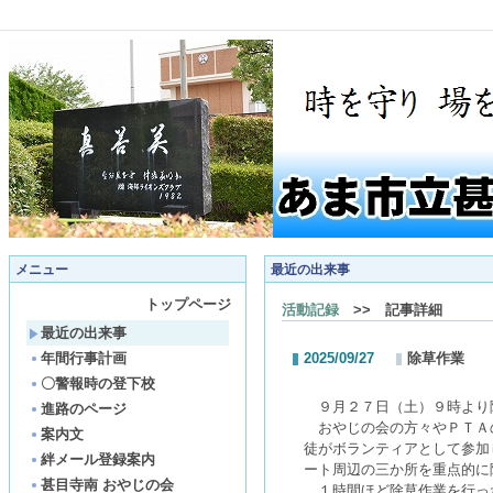
メニュー
最近の出来事
トップページ
活動記録
>> 記事詳細
最近の出来事
年間行事計画
2025/09/27
除草作業
〇警報時の登下校
９月２７日（土）９時より
進路のページ
おやじの会の方々や
ＰＴＡ
案内文
徒がボランティアとして参加
絆メール登録案内
ート周辺の三か所を重点的に
甚目寺南 おやじの会
１時間ほど除草作業を行っ