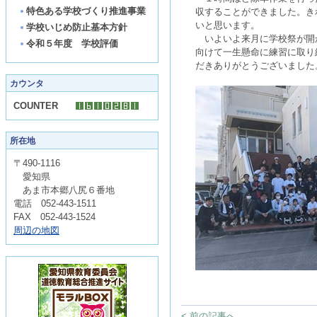
特色ある学校づくり推進事業
収することができました。き
いと思います。
学校いじめ防止基本方針
いよいよ来月に学校祭が開
令和５年度 学校評価
向けて一生懸命に練習に取り
だきありがとうございました
カウンタ
COUNTER
所在地
〒490-1116
愛知県
あま市本郷八尻６番地
電話 052-443-1511
FAX 052-443-1524
周辺の地図
< 前の記事へ