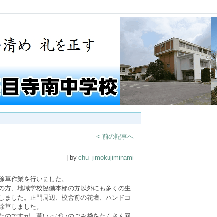
< 前の記事へ
| by
chu_jimokujiminami
除草作業を行いました。
の方、地域学校協働本部の方以外にも
多くの生
しました。正門周辺、校舎前の花壇、ハンドコ
除草しました。
たのですが、草いっぱいのごみ袋をたくさん回