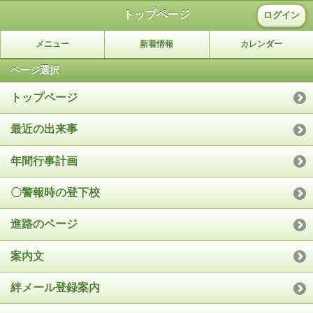
トップページ
ログイン
メニュー
新着情報
カレンダー
ページ選択
トップページ
最近の出来事
年間行事計画
〇警報時の登下校
進路のページ
案内文
絆メール登録案内