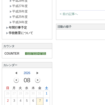
平成28年度
平成27年度
平成26年度
< 前の記事へ
平成25年度
平成24年度
活動の様子
年間行事予定
学校教育について
カウンタ
COUNTER
カレンダー
2026
08
日
月
火
水
木
金
土
26
27
28
29
30
31
1
2
3
4
5
6
7
8