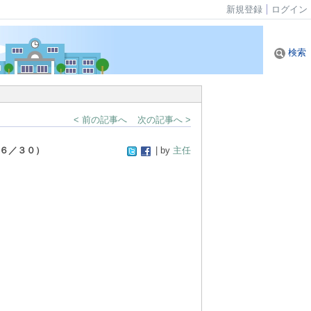
新規登録
ログイン
検索
< 前の記事へ
次の記事へ >
６／３０）
| by
主任