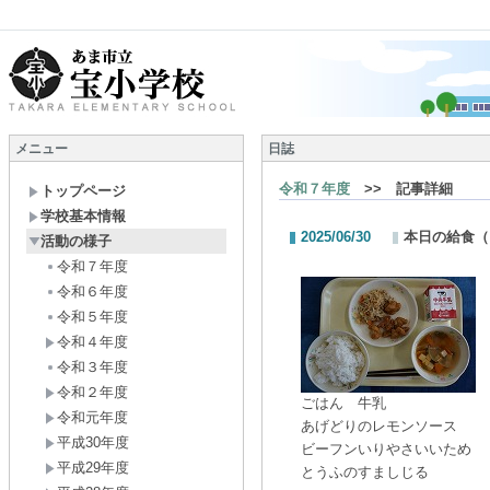
メニュー
日誌
令和７年度
>> 記事詳細
トップページ
学校基本情報
2025/06/30
本日の給食（
活動の様子
令和７年度
令和６年度
令和５年度
令和４年度
令和３年度
令和２年度
ごはん 牛乳
令和元年度
あげどりのレモンソース
平成30年度
ビーフンいりやさいいため
平成29年度
とうふのすましじる