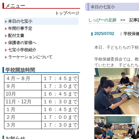
メニュー
本日の七宝小
トップページ
しっぴーの足跡
>> 記事
本日の七宝小
年間行事予定
2025/07/02
学校保
配付文書
保護者の皆様へ
本日、子どもたちの下校
七宝小学校紹介
ラーケーションについて
学校保健委員会では、教
ていただき、
子どもたち
学校開放時間
４月～８月
１７：４５まで
９月
１７：３０まで
10月
１６：４５まで
11月・12月
１６：３０まで
１月
１６：４５まで
２月
１７：００まで
３月
１７：３０まで
お知らせ