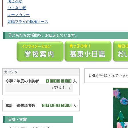
肉じゃが
ひじきご飯
キーマカレー
烏賊フライの檸檬ソース
子どもたちの活動を、お伝えしています。
カウンタ
URLが登録されていま
令和７年度の来訪者
人
（R7.4.1～）
累計 総来場者数
人
日誌・文書