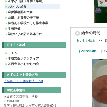
甚東小日誌（令和７年度）
おいしい給食
全保護者配布文書
台風、地震等の登下校
特色ある学校づくり推進事業
学校評価
給食の時間
学校いじめ防止基本方針
おいしい給食
>> 
ＰＴＡ・地域
2025/09/04
ハ
ＰＴＡ
学校支援ボランティア
甚目寺東小おやじの会
きずなネット登録方法
「絆ネット」登録方法 .pdf
学校基本情報
あま市立甚目寺東小学校
〒490-1104
住所：愛知県あま市西今宿六反割60-1