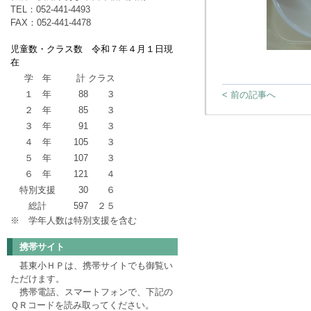
TEL：052-441-4493
FAX：052-441-4478
児童数・クラス数 令和７年４月１日現
在
学 年
計
クラス
１ 年
88
３
< 前の記事へ
２ 年
85
３
３ 年
91
３
４ 年
105
３
５ 年
107
３
６ 年
121
４
特別支援
30
６
総計
597
２５
※ 学年人数は特別支援を含む
携帯サイト
甚東小ＨＰは、携帯サイトでも御覧い
ただけます。
携帯電話、スマートフォンで、下記の
ＱＲコードを読み取ってください。